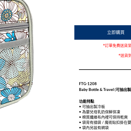
*訂單免費送貨
*送貨
FTG-1208
Baby Bottle & Travel (可抽
功能特點
• 可抽出製冷板
• 為嬰兒母乳奶保鮮保凍
• 棉質纖維布內裡可保持乾爽
• 袋背有插袋 / 魔術貼扣掛在
• 袋內另設有網袋