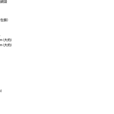
個網袋
不包鎖）
L
cm (大約)
cm (大約)
)