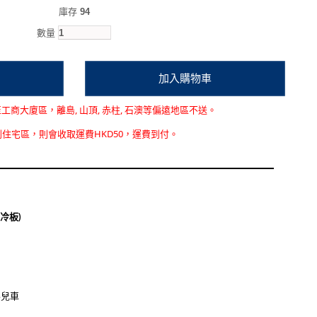
庫存
94
數量
至
工商大廈區，離島, 山頂, 赤柱, 石澳等偏遠地區不送
。
到住宅區，則會收取運費HKD50，運費到付。
出製冷板)
嬰兒車