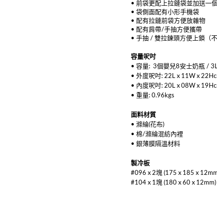
• 前袋更配上拉鏈袋並加送一
• 袋側面配有小形手機袋
• 配有拉鏈前袋方便放雜物
• 配有肩帶/手抽方便攜帶
• 手抽 / 雙拉鍊頭方便上鎖（
容量
呎吋
• 容量: 3個嬰兒8安士奶瓶 / 3
• 外度呎吋: 22L x 11W x 22H
• 內度呎吋: 20L x 08W x 19H
• 重量: 0.96kgs
面料材質
• 滌綸(花布)
• 棉/滌綸混紡內裡
• 銀薄膜隔溫材料
製冷板
#096 x 2塊 (175 x 185 x 12mm
#104 x 1塊 (180 x 60 x 12mm)