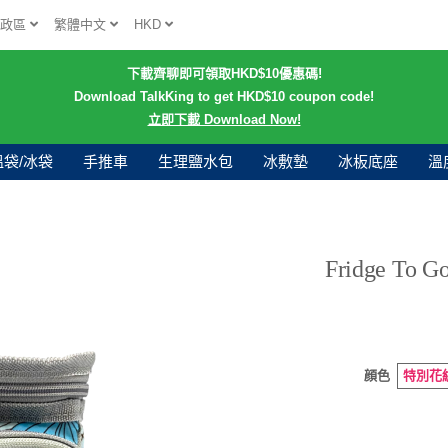
行政區
繁體中文
HKD
下載齊聊即可領取HKD$10優惠碼!
Download TalkKing to get HKD$10 coupon code!
立即下載 Download Now!
溫袋/冰袋
手推車
生理鹽水包
冰敷墊
冰板底座
溫
Fridge To G
顔色
特別花