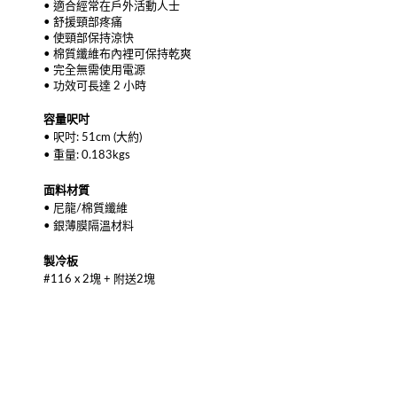
• 適合經常在戶外活動人士
• 舒援頸部疼痛
• 使頸部保持涼快
• 棉質纖維布內裡可保持乾爽
• 完全無需使用電源
• 功效可長達 2 小時
容量
呎吋
• 呎吋: 51cm (大約)
• 重量: 0.183kgs
面料材質
• 尼龍/棉質纖維
• 銀薄膜隔溫材料
製冷板
#116 x 2塊 + 附送2塊