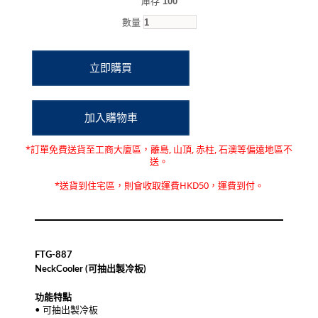
庫存
100
數量
*訂單免費送貨至
工商大廈區，離島, 山頂, 赤柱, 石澳等偏遠地區不
送
。
*送貨到住宅區，則會收取運費HKD50，運費到付。
FTG-887
NeckCooler (可抽出製冷板)
功能特點
• 可抽出製冷板