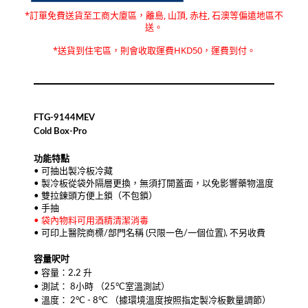
*訂單免費送貨至
工商大廈區，離島, 山頂, 赤柱, 石澳等偏遠地區不
送
。
*送貨到住宅區，則會收取運費HKD50，運費到付。
FTG-9144MEV
Cold Box-Pro
功能特點
• 可抽出製冷板冷藏
• 製冷板從袋外隔層更換，無須打開蓋面，以免影響藥物溫度
• 雙拉鍊頭方便上鎖（不包鎖）
• 手抽
• 袋內物料可用酒精清潔消毒
• 可印上醫院商標/部門名稱 (只限一色/一個位置), 不另收費
容量
呎吋
• 容量：2.2 升
• 測試： 8小時 （25°C室溫測試）
• 溫度： 2°C - 8°C （據環境溫度按照指定製冷板數量調節）