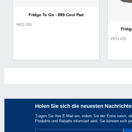
Fridge To Go - 889 Cool Pad
HKD
310
Fridg
HKD
420
Share
Holen Sie sich die neuesten Nachricht
Tragen Sie Ihre E-Mail ein, indem Sie der Erste seien, d
Produkte und Rabatte informiert wird. Sie können sich je