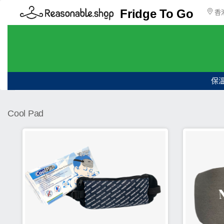
Fridge To Go
香
保
Cool Pad