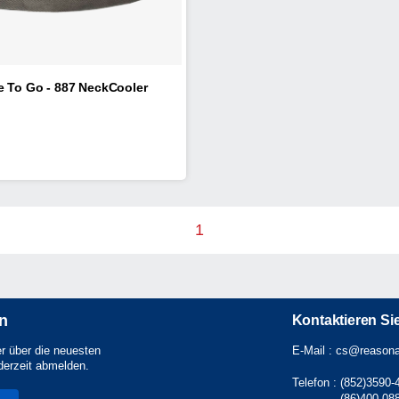
e To Go - 887 NeckCooler
1
en
Kontaktieren Si
er über die neuesten
E-Mail :
cs@reasona
derzeit abmelden.
Telefon :
(852)3590-
(86)400-08