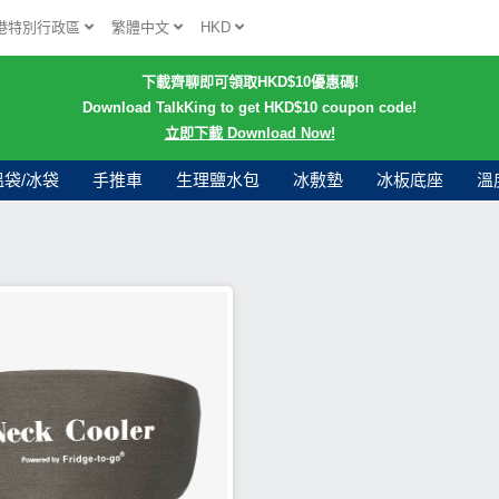
港特別行政區
繁體中文
HKD
下載齊聊即可領取HKD$10優惠碼!
Download TalkKing to get HKD$10 coupon code!
立即下載 Download Now!
溫袋/冰袋
手推車
生理鹽水包
冰敷墊
冰板底座
溫