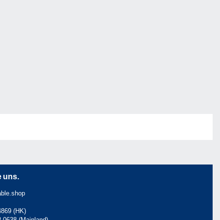
e uns.
ble.shop
4869 (HK)
8-0638 (Mainland)