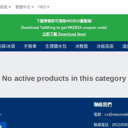
行政區
繁體中文
HKD
下載齊聊即可領取HKD$10優惠碼!
Download TalkKing to get HKD$10 coupon code!
立即下載 Download Now!
溫袋/冰袋
手推車
生理鹽水包
冰敷墊
冰板底座
溫
No active products in this category
聯絡我們
。
電郵 :
cs@reasonabl
聯絡電話 :
(852)359