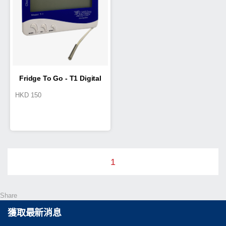
Fridge To Go - T1 Digital
HKD
150
Thermometer
1
Share
獲取最新消息